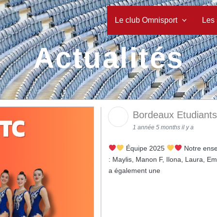
Le club Omnisport
Les 
Actualités
Bordeaux Etudiant
1 année 5 months il y a
Équipe 2025
Notre ense
: Maylis, Manon F, Ilona, Laura, 
a également une