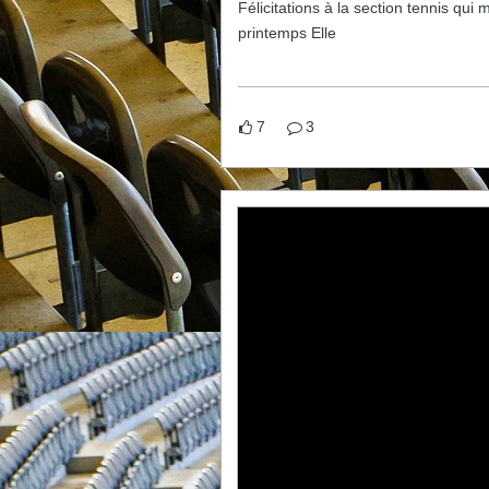
Félicitations à la section tennis qui 
printemps Elle
7
3