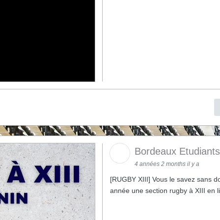
Bordeaux Etudiant
4 années 2 months il y a
[RUGBY XIII] Vous le savez sans do
année une section rugby à XIII en l