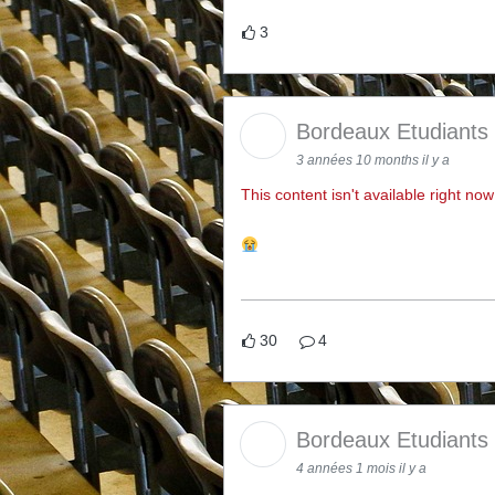
3
Bordeaux Etudiants
3 années 10 months il y a
This content isn't available right now
30
4
Bordeaux Etudiants
4 années 1 mois il y a