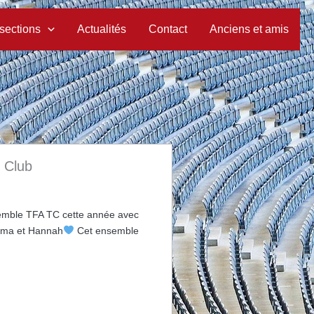
sections
Actualités
Contact
Anciens et amis
s Club
mble TFA TC cette année avec
Emma et Hannah
Cet ensemble