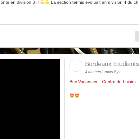
monte en division 3 !!
La section tennis évoluait en division 4 du c
Bordeaux Etudiant
4 années 1 mois il y a
Bec Vacances – Centre de Loisirs 