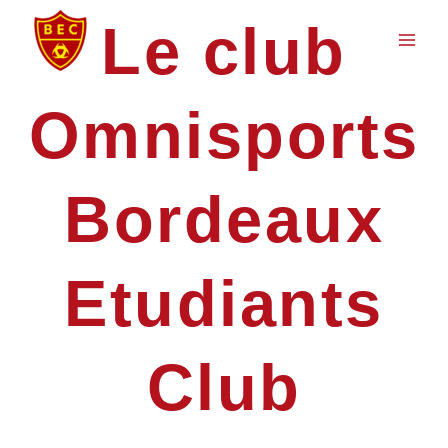
Aller
Main
Le club
au
Men
contenu
Omnisports
Bordeaux
Etudiants
Club