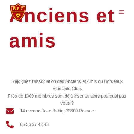
Aller
Main
Anciens et
au
Men
contenu
amis
Rejoignez l’association des Anciens et Amis du Bordeaux
Etudiants Club.
Près de 1000 membres sont déjà inscrits, alors pourquoi pas
vous ?
14 avenue Jean Babin, 33600 Pessac
05 56 37 48 48